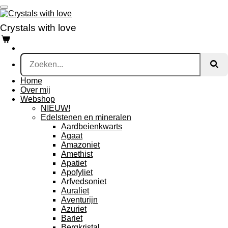
Ga
direct
Crystals with love
naar
de
hoofdinhoud
Home
Over mij
Webshop
NIEUW!
Edelstenen en mineralen
Aardbeienkwarts
Agaat
Amazoniet
Amethist
Apatiet
Apofyliet
Arfvedsoniet
Auraliet
Aventurijn
Azuriet
Bariet
Bergkristal