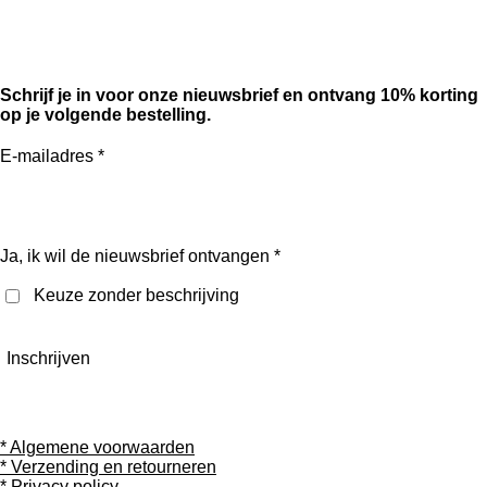
F
I
a
n
c
s
e
t
Schrijf je in voor onze nieuwsbrief en ontvang 10% korting
b
a
op je volgende bestelling.
o
g
o
r
E-mailadres *
k
a
m
Ja, ik wil de nieuwsbrief ontvangen *
Keuze zonder beschrijving
Inschrijven
* Algemene voorwaarden
* Verzending en retourneren
* Privacy policy