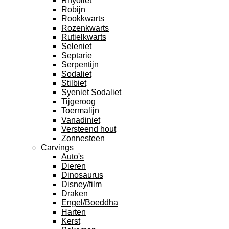
Rhyoliet
Robijn
Rookkwarts
Rozenkwarts
Rutielkwarts
Seleniet
Septarie
Serpentijn
Sodaliet
Stilbiet
Syeniet Sodaliet
Tijgeroog
Toermalijn
Vanadiniet
Versteend hout
Zonnesteen
Carvings
Auto's
Dieren
Dinosaurus
Disney/film
Draken
Engel/Boeddha
Harten
Kerst