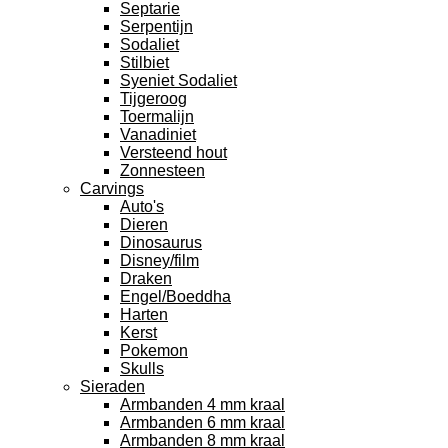
Septarie
Serpentijn
Sodaliet
Stilbiet
Syeniet Sodaliet
Tijgeroog
Toermalijn
Vanadiniet
Versteend hout
Zonnesteen
Carvings
Auto's
Dieren
Dinosaurus
Disney/film
Draken
Engel/Boeddha
Harten
Kerst
Pokemon
Skulls
Sieraden
Armbanden 4 mm kraal
Armbanden 6 mm kraal
Armbanden 8 mm kraal