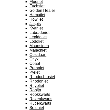
Fluoriet
Fuchsiet
Golden Healer
Hematiet
Howliet
Jaspis
Kyaniet
Labradoriet
Lepidoliet
Lodoliet
Maansteen
Malachiet
Obsidaan
Onyx
Opaal
Prehniet
Pyriet
Rhodochrosiet
Rhodoniet
Rhyoliet
Robijn
Rookkwarts
Rozenkwarts
Rutielkwarts
Seleniet