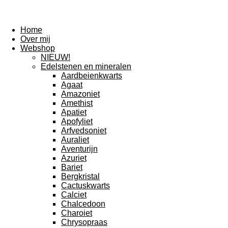
Home
Over mij
Webshop
NIEUW!
Edelstenen en mineralen
Aardbeienkwarts
Agaat
Amazoniet
Amethist
Apatiet
Apofyliet
Arfvedsoniet
Auraliet
Aventurijn
Azuriet
Bariet
Bergkristal
Cactuskwarts
Calciet
Chalcedoon
Charoiet
Chrysopraas