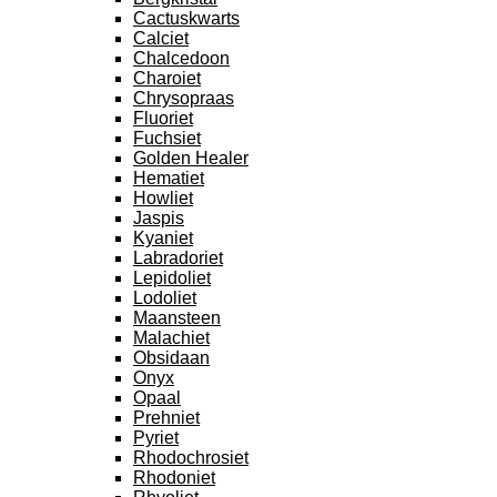
Cactuskwarts
Calciet
Chalcedoon
Charoiet
Chrysopraas
Fluoriet
Fuchsiet
Golden Healer
Hematiet
Howliet
Jaspis
Kyaniet
Labradoriet
Lepidoliet
Lodoliet
Maansteen
Malachiet
Obsidaan
Onyx
Opaal
Prehniet
Pyriet
Rhodochrosiet
Rhodoniet