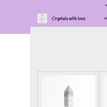
Ga
direct
naar
H
Crystals with love
de
hoofdinhoud