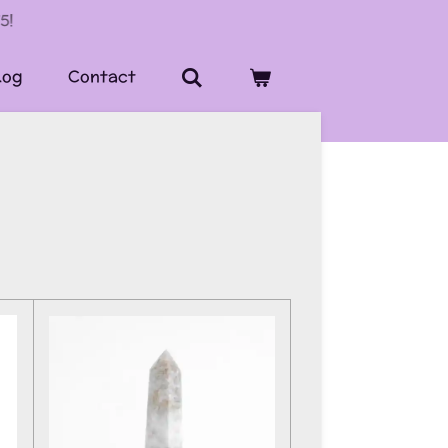
5!
log
Contact