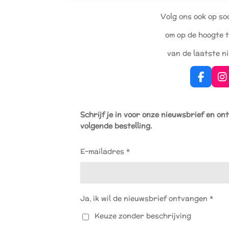
Volg ons ook op so
om op de hoogte t
van de laatste n
F
I
a
n
c
s
e
t
Schrijf je in voor onze nieuwsbrief en on
b
a
volgende bestelling.
o
g
o
r
k
a
E-mailadres *
m
Ja, ik wil de nieuwsbrief ontvangen *
Keuze zonder beschrijving