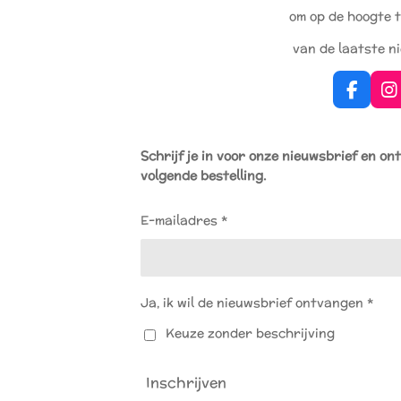
om op de hoogte t
van de laatste n
F
I
a
n
c
s
e
t
Schrijf je in voor onze nieuwsbrief en on
b
a
volgende bestelling.
o
g
o
r
k
a
E-mailadres *
m
Ja, ik wil de nieuwsbrief ontvangen *
Keuze zonder beschrijving
Inschrijven