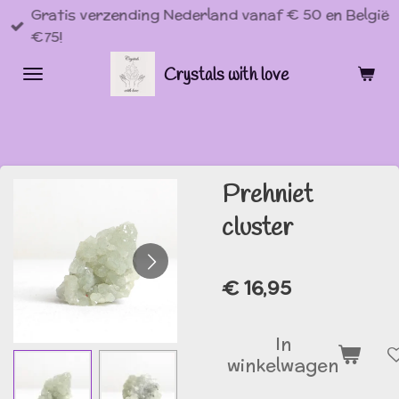
Gratis verzending Nederland vanaf € 50 en België
Ga
€75!
direct
naar
Crystals with love
de
hoofdinhoud
Prehniet
cluster
€ 16,95
In
winkelwagen