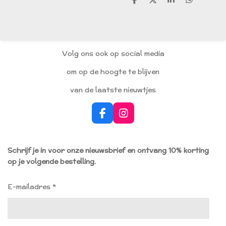
D
D
S
D
e
e
h
e
l
e
a
l
e
l
r
e
n
e
n
Volg ons ook op social media
om op de hoogte te blijven
van de laatste nieuwtjes
F
I
a
n
c
s
e
t
Schrijf je in voor onze nieuwsbrief en ontvang 10% korting
b
a
op je volgende bestelling.
o
g
o
r
k
a
E-mailadres *
m