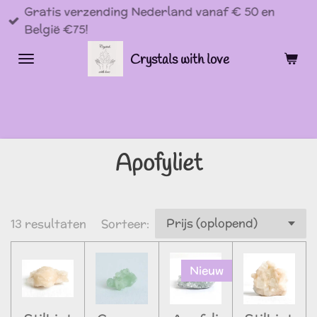
Gratis verzending Nederland vanaf € 50 en
Ga
België €75!
direct
naar
Crystals with love
de
hoofdinhoud
Apofyliet
13 resultaten
Sorteer:
Nieuw