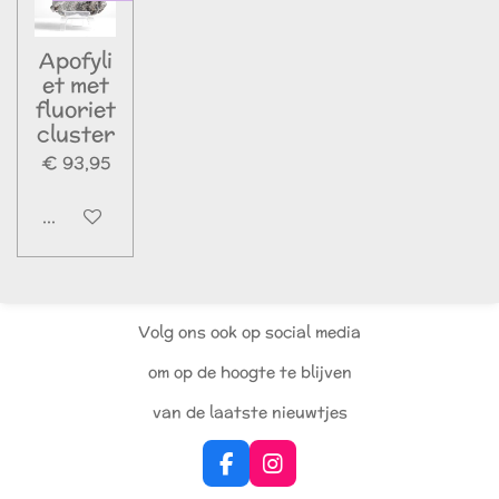
Apofyli
et met
fluoriet
cluster
€ 93,95
In winkelwagen
Volg ons ook op social media
om op de hoogte te blijven
van de laatste nieuwtjes
F
I
a
n