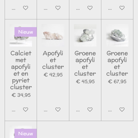
In winkelwagen
In winkelwagen
In winkelwagen
In winkelwa
Nieuw
Calciet
Apofyli
Groene
Groene
met
et
apofyli
apofyli
apofyli
cluster
et
et
et en
cluster
cluster
€ 42,95
pyriet
€ 45,95
€ 67,95
cluster
€ 34,95
In winkelwagen
In winkelwagen
In winkelwagen
In winkelwa
Nieuw