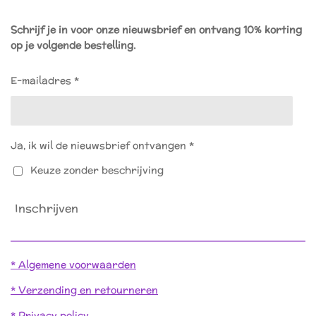
c
s
e
t
Schrijf je in voor onze nieuwsbrief en ontvang 10% korting
b
a
op je volgende bestelling.
o
g
o
r
k
a
E-mailadres *
m
Ja, ik wil de nieuwsbrief ontvangen *
Keuze zonder beschrijving
Inschrijven
* Algemene voorwaarden
* Verzending en retourneren
* Privacy policy