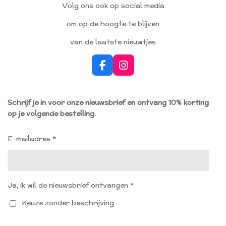
Volg ons ook op social media
om op de hoogte te blijven
van de laatste nieuwtjes
F
I
a
n
c
s
e
t
Schrijf je in voor onze nieuwsbrief en ontvang 10% korting
b
a
op je volgende bestelling.
o
g
o
r
k
a
E-mailadres *
m
Ja, ik wil de nieuwsbrief ontvangen *
Keuze zonder beschrijving