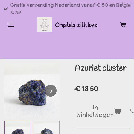
Gratis verzending Nederland vanaf € 50 en België
Ga
€75!
direct
naar
Crystals with love
de
hoofdinhoud
Azuriet cluster
€ 13,50
In
winkelwagen