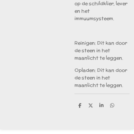
op de schildklier, lever
en het
immuumsysteem.
Reinigen: Dit kan door
de steen in het
maanlicht te leggen.
Opladen: Dit kan door
de steen in het
maanlicht te leggen.
D
D
S
D
e
e
h
e
l
e
a
l
e
l
r
e
n
e
n