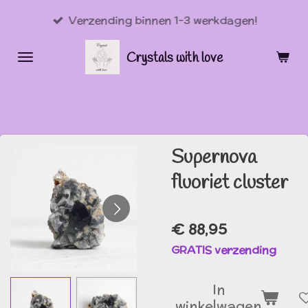
Ga
Verzending binnen 1-3 werkdagen!
direct
naar
Crystals with love
de
hoofdinhoud
Supernova
fluoriet cluster
€ 88,95
GRATIS verzending
In
winkelwagen