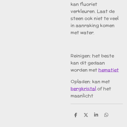
kan fluoriet
verkleuren. Laat de
steen ook niet te veel
in aanraking komen
met water.
Reinigen: het beste
kan dit gedaan
worden met
hematiet
Opladen: kan met
bergkristal
of het
maanlicht
D
D
S
D
e
e
h
e
l
e
a
l