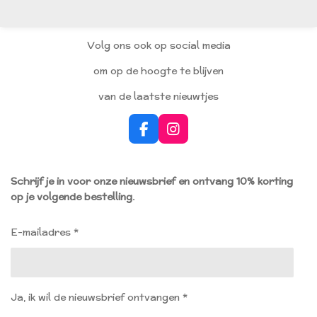
e
l
r
e
n
e
n
Volg ons ook op social media
om op de hoogte te blijven
van de laatste nieuwtjes
F
I
a
n
c
s
e
t
Schrijf je in voor onze nieuwsbrief en ontvang 10% korting
b
a
op je volgende bestelling.
o
g
o
r
k
a
E-mailadres *
m
Ja, ik wil de nieuwsbrief ontvangen *