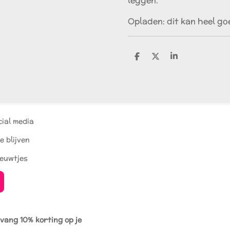
leggen.
Opladen: dit kan heel g
D
D
S
e
e
h
l
e
a
e
l
r
n
e
cial media
e blijven
ieuwtjes
tvang 10% korting op je