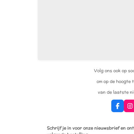
Volg ons ook op so
om op de hoogte t
van de laatste n
F
I
a
n
c
s
e
t
Schrijf je in voor onze nieuwsbrief en on
b
a