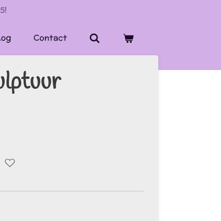
5!
log
Contact
ulptuur