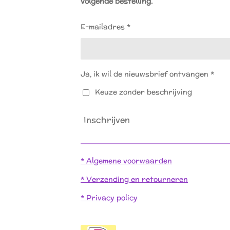
volgende bestelling.
o
g
o
r
k
a
E-mailadres *
m
Ja, ik wil de nieuwsbrief ontvangen *
Keuze zonder beschrijving
Inschrijven
* Algemene voorwaarden
* Verzending en retourneren
* Privacy policy