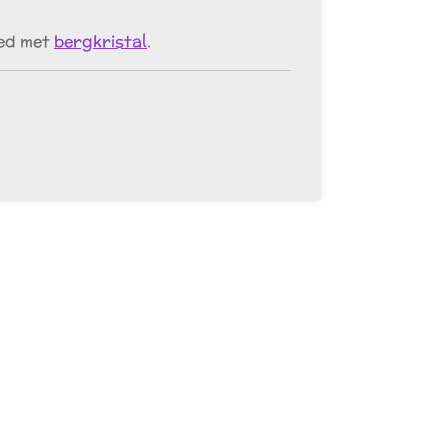
oed met
bergkristal
.