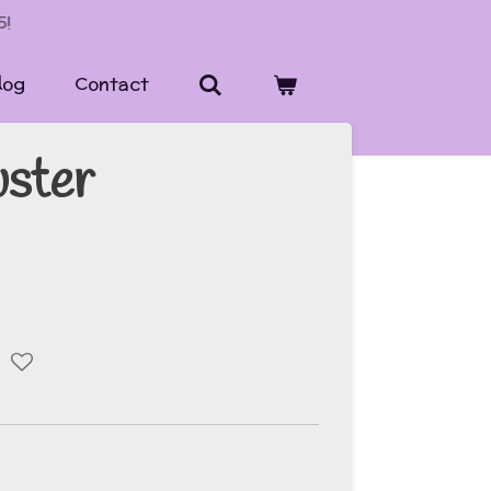
5!
log
Contact
uster