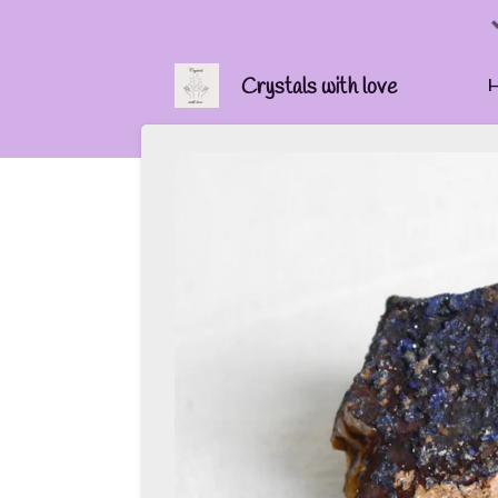
Ga
direct
naar
Crystals with love
de
hoofdinhoud