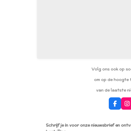
Volg ons ook op so
om op de hoogte t
van de laatste n
F
I
a
n
c
s
e
t
Schrijf je in voor onze nieuwsbrief en ont
b
a