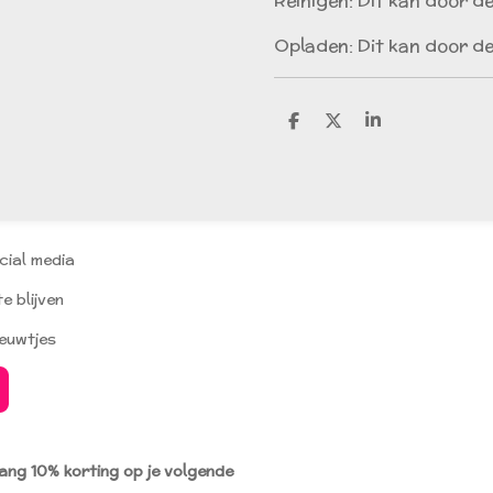
Reinigen: Dit kan door de
Opladen: Dit kan door de
D
D
S
e
e
h
l
e
a
e
l
r
n
e
cial media
e blijven
ieuwtjes
vang 10% korting op je volgende