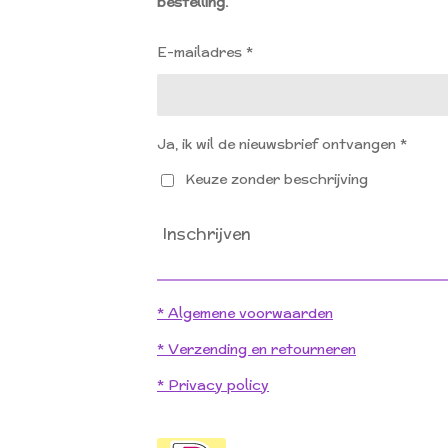
bestelling.
o
g
o
r
k
a
E-mailadres *
m
Ja, ik wil de nieuwsbrief ontvangen *
Keuze zonder beschrijving
Inschrijven
* Algemene voorwaarden
* Verzending en retourneren
* Privacy policy