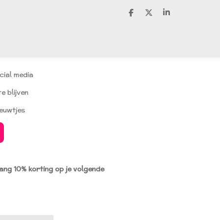
D
D
S
e
e
h
l
e
a
e
l
r
n
e
cial media
e blijven
ieuwtjes
vang 10% korting op je volgende