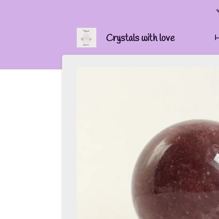
Ga
direct
naar
Crystals with love
de
hoofdinhoud