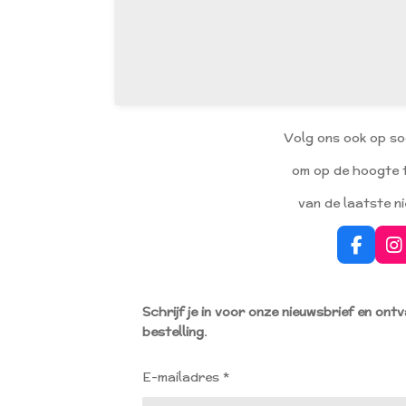
Volg ons ook op so
om op de hoogte t
van de laatste n
F
I
a
n
c
s
e
t
Schrijf je in voor onze nieuwsbrief en ont
b
a
bestelling.
o
g
o
r
k
a
E-mailadres *
m