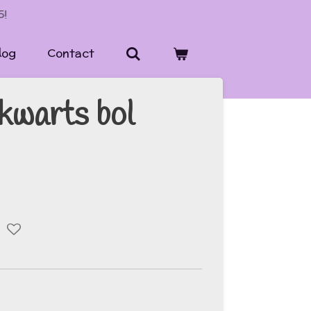
5!
log
Contact
kwarts bol