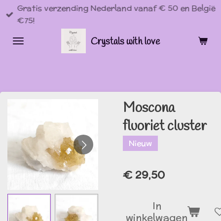
Gratis verzending Nederland vanaf € 50 en België
Ga
€75!
direct
naar
Crystals with love
de
hoofdinhoud
Moscona
fluoriet cluster
Nieuw
€ 29,50
In
winkelwagen