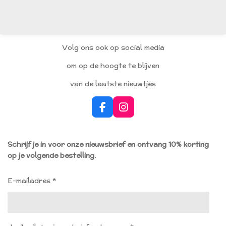
e
e
h
e
l
e
a
l
e
l
r
e
n
e
n
Volg ons ook op social media
om op de hoogte te blijven
van de laatste nieuwtjes
F
I
a
n
c
s
e
t
Schrijf je in voor onze nieuwsbrief en ontvang 10% korting
b
a
op je volgende bestelling.
o
g
o
r
k
a
E-mailadres *
m