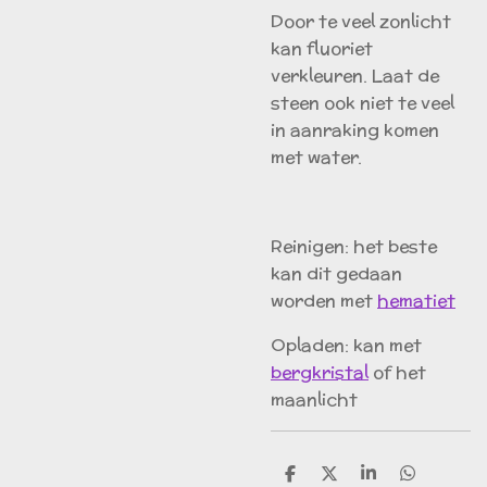
Door te veel zonlicht
kan fluoriet
verkleuren. Laat de
steen ook niet te veel
in aanraking komen
met water.
Reinigen: het beste
kan dit gedaan
worden met
hematiet
Opladen: kan met
bergkristal
of het
maanlicht
D
D
S
D