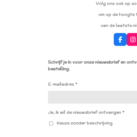
Volg ons ook op so
om op de hoogte t
van de laatste n
F
I
a
n
c
s
e
t
Schrijf je in voor onze nieuwsbrief en ont
b
a
bestelling.
o
g
o
r
k
a
E-mailadres *
m
Ja, ik wil de nieuwsbrief ontvangen *
Keuze zonder beschrijving