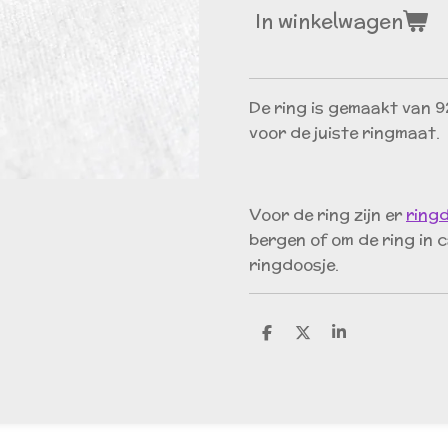
In winkelwagen
De ring is gemaakt van 92
voor de juiste ringmaat.
Voor de ring zijn er
ring
bergen of om de ring in c
ringdoosje.
D
D
S
e
e
h
l
e
a
e
l
r
n
e