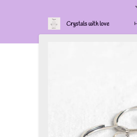
Ga
direct
naar
Crystals with love
de
hoofdinhoud