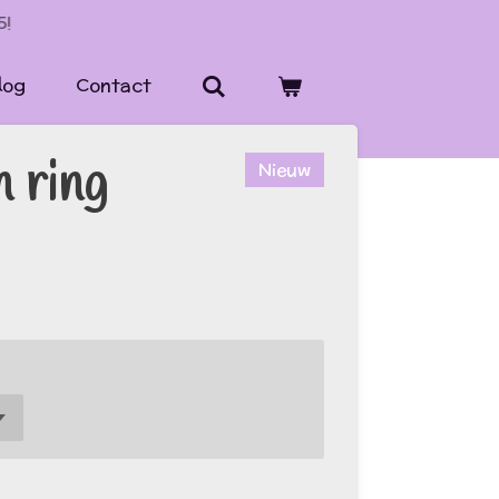
5!
log
Contact
 ring
Nieuw