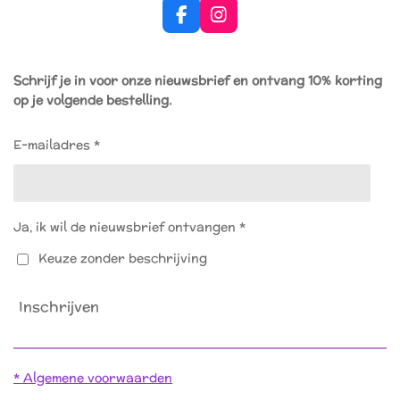
F
I
a
n
c
s
e
t
Schrijf je in voor onze nieuwsbrief en ontvang 10% korting
b
a
op je volgende bestelling.
o
g
o
r
k
a
E-mailadres *
m
Ja, ik wil de nieuwsbrief ontvangen *
Keuze zonder beschrijving
Inschrijven
* Algemene voorwaarden