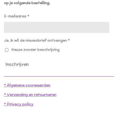
op je volgende bestelling.
o
g
o
r
k
a
E-mailadres *
m
Ja, ik wil de nieuwsbrief ontvangen *
Keuze zonder beschrijving
Inschrijven
* Algemene voorwaarden
* Verzending en retourneren
* Privacy policy