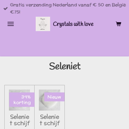
Gratis verzending Nederland vanaf € 50 en België
Ga
€75!
direct
naar
Crystals with love
de
hoofdinhoud
Seleniet
34%
Nieuw
korting
Selenie
Selenie
t schijf
t schijf