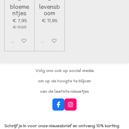
-
-
bloeme
levensb
ntjes
oom
€ 7,95
€ 11,95
€ 11,95
In winkelwagen
Uitverkocht
Volg ons ook op social media
om op de hoogte te blijven
van de laatste nieuwtjes
F
I
a
n
c
s
e
t
Schrijf je in voor onze nieuwsbrief en ontvang 10% korting
b
a