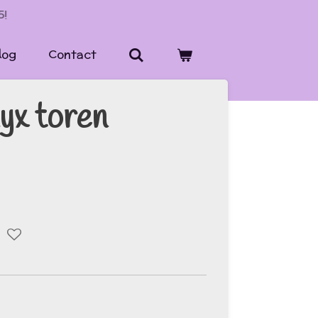
5!
log
Contact
yx toren