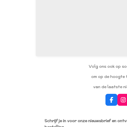
Volg ons ook op so
om op de hoogte t
van de laatste n
F
I
a
n
c
s
e
t
Schrijf je in voor onze nieuwsbrief en ont
b
a