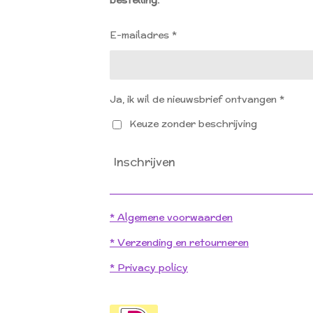
bestelling.
o
g
o
r
k
a
E-mailadres *
m
Ja, ik wil de nieuwsbrief ontvangen *
Keuze zonder beschrijving
Inschrijven
* Algemene voorwaarden
* Verzending en retourneren
* Privacy policy