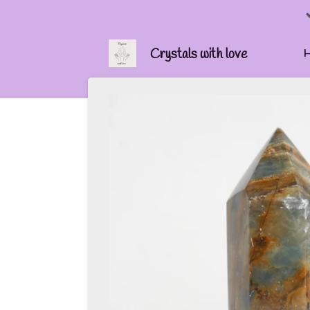
Ga
direct
naar
Crystals with love
de
hoofdinhoud