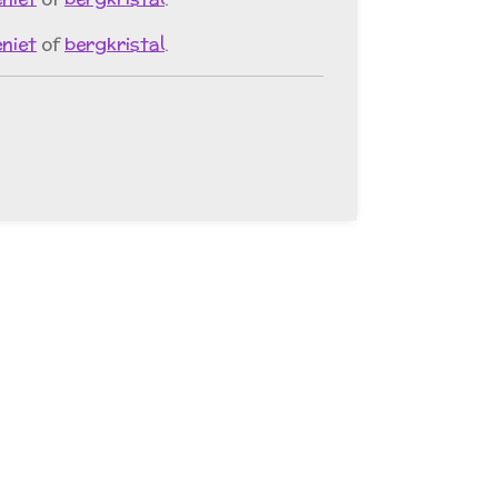
eniet
of
bergkristal
.