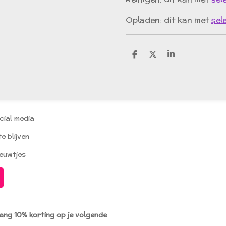
Opladen: dit kan met
sel
D
D
S
e
e
h
l
e
a
e
l
r
n
e
cial media
e blijven
ieuwtjes
vang 10% korting op je volgende