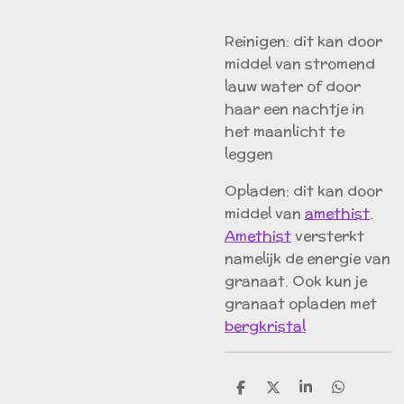
Reinigen: dit kan door
middel van stromend
lauw water of door
haar een nachtje in
het maanlicht te
leggen
Opladen: dit kan door
middel van
amethist
.
Amethist
versterkt
namelijk de energie van
granaat. Ook kun je
granaat opladen met
bergkristal
D
D
S
D