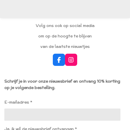
e
e
h
e
l
e
a
l
e
l
r
e
n
e
n
Volg ons ook op social media
om op de hoogte te blijven
van de laatste nieuwtjes
F
I
a
n
c
s
e
t
Schrijf je in voor onze nieuwsbrief en ontvang 10% korting
b
a
op je volgende bestelling.
o
g
o
r
k
a
E-mailadres *
m
Ja, ik wil de nieuwsbrief ontvangen *