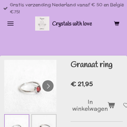
Gratis verzending Nederland vanaf € 50 en België
Ga
€75!
direct
naar
Crystals with love
de
hoofdinhoud
Granaat ring
€ 21,95
In
winkelwagen