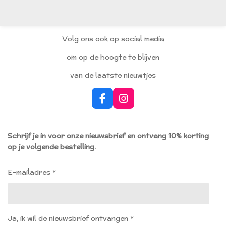
l
e
a
l
e
l
r
e
n
e
n
Volg ons ook op social media
om op de hoogte te blijven
van de laatste nieuwtjes
F
I
a
n
c
s
e
t
Schrijf je in voor onze nieuwsbrief en ontvang 10% korting
b
a
op je volgende bestelling.
o
g
o
r
k
a
E-mailadres *
m
Ja, ik wil de nieuwsbrief ontvangen *