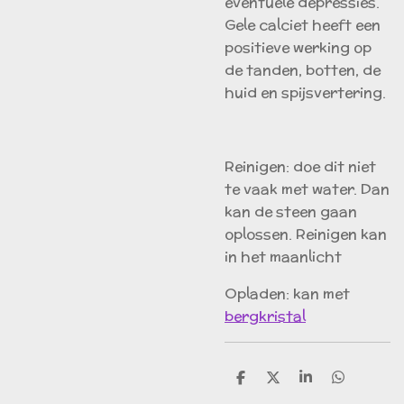
eventuele depressies.
Gele calciet heeft een
positieve werking op
de tanden, botten, de
huid en spijsvertering.
Reinigen: doe dit niet
te vaak met water. Dan
kan de steen gaan
oplossen. Reinigen kan
in het maanlicht
Opladen: kan met
bergkristal
D
D
S
D
e
e
h
e