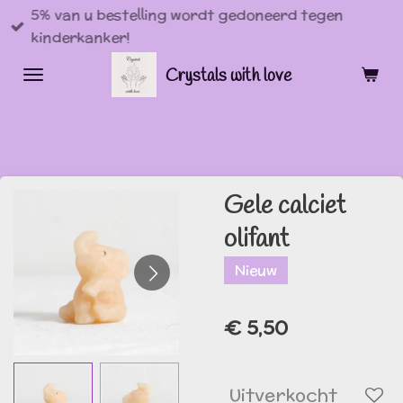
5% van u bestelling wordt gedoneerd tegen
Ga
kinderkanker!
direct
naar
Crystals with love
de
hoofdinhoud
Gele calciet
olifant
Nieuw
€ 5,50
Uitverkocht