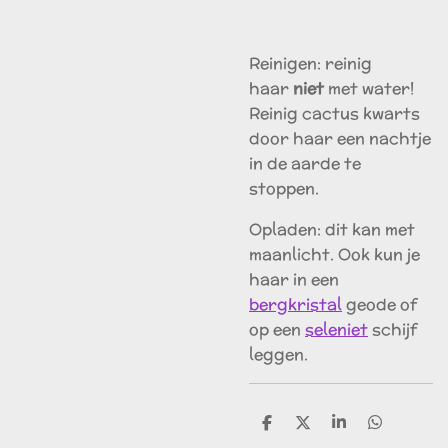
Reinigen: reinig
haar
niet
met water!
Reinig cactus kwarts
door haar een nachtje
in de aarde te
stoppen.
Opladen: dit kan met
maanlicht. Ook kun je
haar in een
bergkristal
geode of
op een
seleniet
schijf
leggen.
D
D
S
D
e
e
h
e