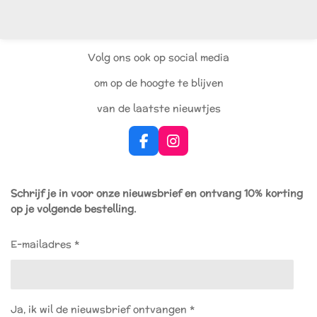
l
e
a
l
e
l
r
e
n
e
n
Volg ons ook op social media
om op de hoogte te blijven
van de laatste nieuwtjes
F
I
a
n
c
s
e
t
Schrijf je in voor onze nieuwsbrief en ontvang 10% korting
b
a
op je volgende bestelling.
o
g
o
r
k
a
E-mailadres *
m
Ja, ik wil de nieuwsbrief ontvangen *