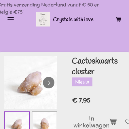
Ga
Verzending binnen 1-3 werkdagen!
direct
Crystals with love
naar
de
hoofdinhoud
Cactuskwarts
cluster
Nieuw
€ 7,95
In
winkelwagen